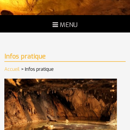
MENU
ACCUEIL
HISTOIRE
GALERIE PHOTOS
Infos pratique
HORAIRES-TARIFS
Accueil
> Infos pratique
ESPACE PÉDAGOGIQUE
INFOS PRATIQUE