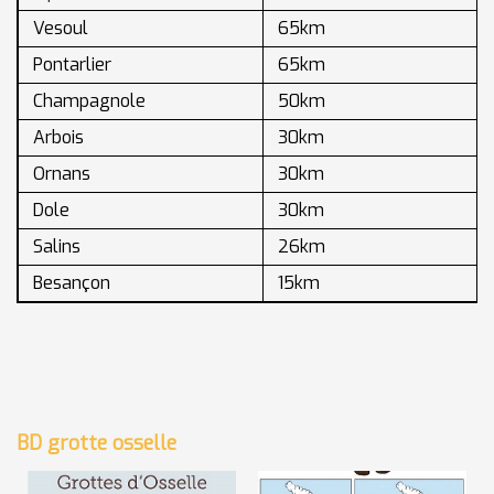
Vesoul
65km
Pontarlier
65km
Champagnole
50km
Arbois
30km
Ornans
30km
Dole
30km
Salins
26km
Besançon
15km
BD grotte osselle