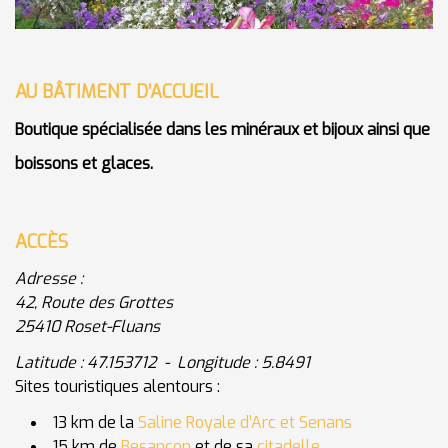
AU BÂTIMENT D’ACCUEIL
Boutique spécialisée dans les minéraux et bijoux ainsi que
boissons et glaces.
ACCÈS
Adresse :
42, Route des Grottes
25410 Roset-Fluans
Latitude : 47.153712 - Longitude : 5.8491
Sites touristiques alentours :
13 km de la
Saline Royale d’Arc et Senans
15 km de
Besançon
et de sa
citadelle